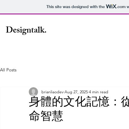
This site was designed with the
.com
w
Designtalk.
All Posts
brianliaodev
Aug 27, 2025
4 min read
身體的文化記憶：
命智慧