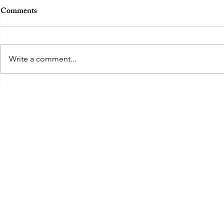
Comments
Write a comment...
筵席：一場豐盛的盛宴
外燴服務，
有幻想
© 2035 by Designt